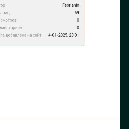
тор
Feorianin
раниц
69
осмотров
0
мментариев
0
га добавлена на сайт
4-01-2025, 23:01