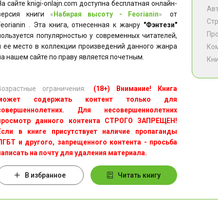
На сайте knigi-onlajn.com доступна бесплатная онлайн-
Ав
версия книги
«
Набирая высоту - Feorianin
»
от
Ст
Feorianin . Эта книга, отнесенная к жанру
"Фэнтези"
Пр
пользуется популярностью у современных читателей,
и ее место в коллекции произведений данного жанра
Ко
на нашем сайте по праву является почетным.
Кни
Возрастные ограничения:
(18+) Внимание! Книга
может содержать контент только для
совершеннолетних. Для несовершеннолетних
просмотр данного контента СТРОГО ЗАПРЕЩЕН!
Если в книге присутствует наличие пропаганды
ЛГБТ и другого, запрещенного контента - просьба
написать на почту для удаления материала.
В избранное
Читать книгу