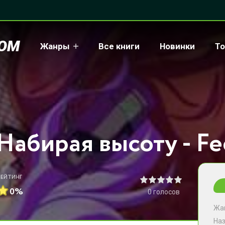
COM
Жанры
Все книги
Новинки
То
Набирая высоту - Fe
РЕЙТИНГ
0%
0
голосов
Жа
На