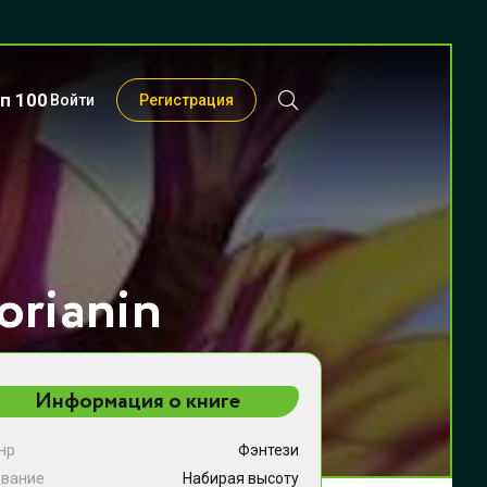
п 100
Войти
Регистрация
orianin
Информация о книге
нр
Фэнтези
звание
Набирая высоту