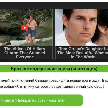
Краткое содержание книги (аннотация)
ателей приключений! Старые товарищи и новые враги ждут Вар
те событий, в пучину которого ведёт таинственный кукловод?
 книги "Набирая высоту - Feorianin"