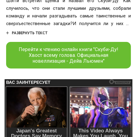
Шэгги встретил щенка и назвал его Скуби-Ду. Как
случилось, что они стали лучшими друзьями, собрали
команду и начали разгадывать самые таинственные и
сверхъестественные загадки?И получится ли у них на
этот раз успешно завершить самое мистическое
РАЗВЕРНУТЬ ТЕКСТ
расследование в истории?
Перейти к чтению онлайн книги "Скуби-Ду!
Хвост всему голова. Официальная
новеллизация - Дейв Льюмен"