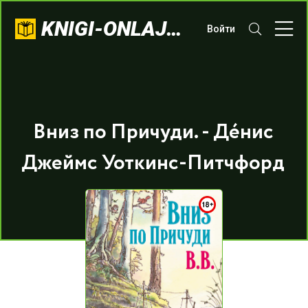
KNIGI-ONLAJN.COM
Войти
Вниз по Причуди. - Дéнис
Джеймс Уоткинс-Питчфорд