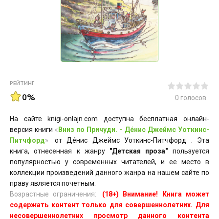
РЕЙТИНГ
0%
0
голосов
На сайте knigi-onlajn.com доступна бесплатная онлайн-
версия книги
«
Вниз по Причуди. - Дéнис Джеймс Уоткинс-
Питчфорд
»
от Дéнис Джеймс Уоткинс-Питчфорд . Эта
книга, отнесенная к жанру
"Детская проза"
пользуется
популярностью у современных читателей, и ее место в
коллекции произведений данного жанра на нашем сайте по
праву является почетным.
Возрастные ограничения:
(18+) Внимание! Книга может
содержать контент только для совершеннолетних. Для
несовершеннолетних просмотр данного контента