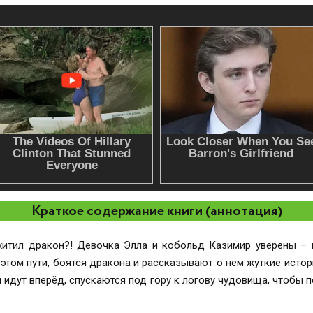
Краткое содержание книги (аннотация)
охитил дракон?! Девочка Элла и кобольд Казимир уверены –
а этом пути, боятся дракона и рассказывают о нём жуткие истор
и идут вперёд, спускаются под гору к логову чудовища, чтобы 