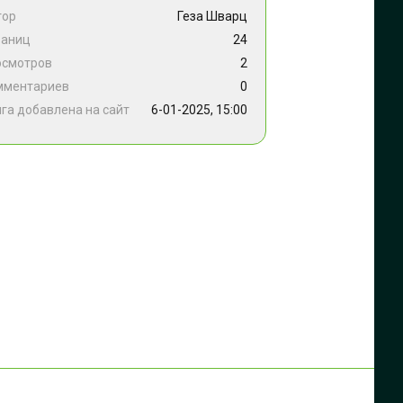
тор
Геза Шварц
раниц
24
осмотров
2
мментариев
0
га добавлена на сайт
6-01-2025, 15:00