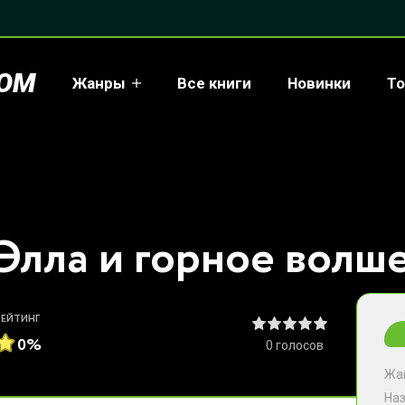
COM
Жанры
Все книги
Новинки
То
РЕЙТИНГ
0%
0
голосов
Жа
На