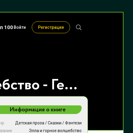
п 100
Войти
Регистрация
Элла и горное волшебство - Геза Шварц
Информация о книге
нр
Детская проза
/
Сказки
/
Фэнтези
звание
Элла и горное волшебство