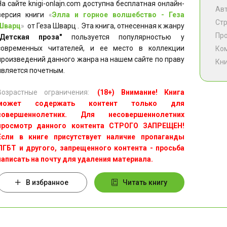
На сайте knigi-onlajn.com доступна бесплатная онлайн-
Ав
версия книги
«
Элла и горное волшебство - Геза
Ст
Шварц
»
от Геза Шварц . Эта книга, отнесенная к жанру
Пр
"Детская проза"
пользуется популярностью у
современных читателей, и ее место в коллекции
Ко
произведений данного жанра на нашем сайте по праву
Кни
является почетным.
Возрастные ограничения:
(18+) Внимание! Книга
может содержать контент только для
совершеннолетних. Для несовершеннолетних
просмотр данного контента СТРОГО ЗАПРЕЩЕН!
Если в книге присутствует наличие пропаганды
ЛГБТ и другого, запрещенного контента - просьба
написать на почту для удаления материала.
В избранное
Читать книгу