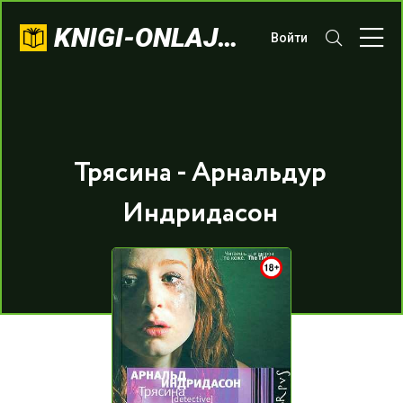
KNIGI-ONLAJN.COM
Войти
Трясина - Арнальдур
Индридасон