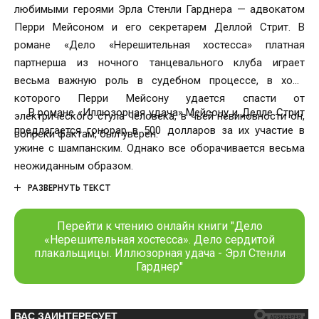
любимыми героями Эрла Стенли Гарднера — адвокатом
Перри Мейсоном и его секретарем Деллой Стрит. В
романе «Дело «Нерешительная хостесса» платная
партнерша из ночного танцевального клуба играет
весьма важную роль в судебном процессе, в ходе
которого Перри Мейсону удается спасти от
В романе «Иллюзорная удача» Мейсону и Делле Стрит
электрического стула человека, в чьей невиновности он,
предлагается гонорар в 500 долларов за их участие в
вопреки фактам, был уверен.
ужине с шампанским. Однако все оборачивается весьма
неожиданным образом.
РАЗВЕРНУТЬ ТЕКСТ
Перейти к чтению онлайн книги "Дело
«Нерешительная хостесса». Дело сердитой
плакальщицы. Иллюзорная удача - Эрл Стенли
Гарднер"