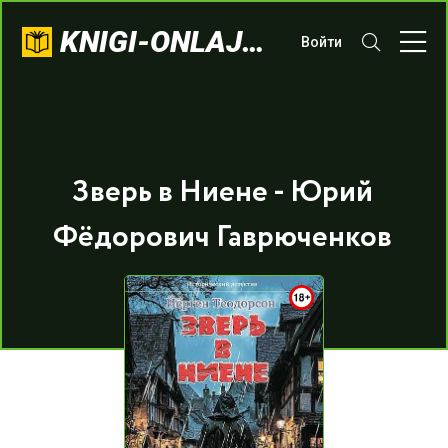
KNIGI-ONLAJN.COM
Войти
Зверь в Ниене - Юрий
Фёдорович Гаврюченков