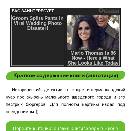
Краткое содержание книги (аннотация)
Исторический детектив в жанре ингерманландский
нуар про жызень маленького шведского города и его
пёстрых бюргеров. Для полноты картины издал под
псевдонимом.:))
Перейти к чтению онлайн книги "Зверь в Ниене