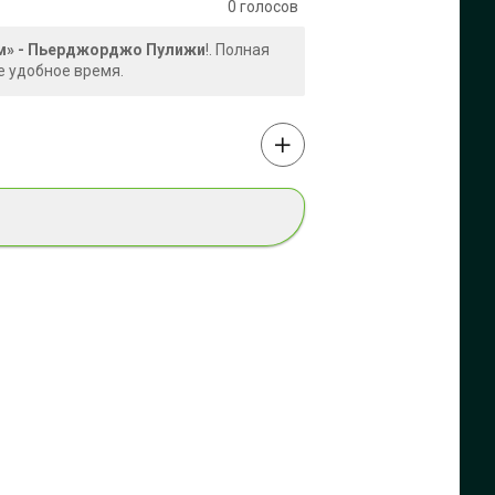
0
голосов
ам» - Пьерджорджо Пулижи
!. Полная
е удобное время.