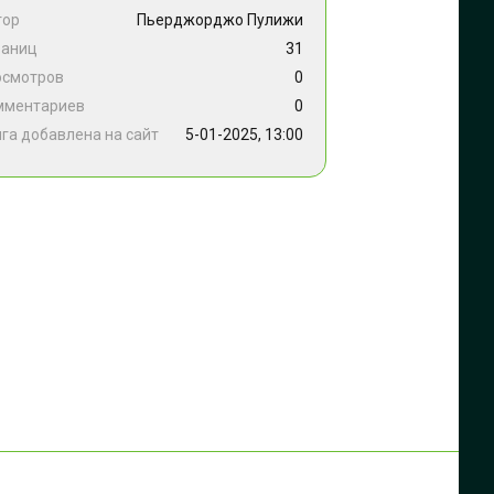
тор
Пьерджорджо Пулижи
раниц
31
осмотров
0
мментариев
0
га добавлена на сайт
5-01-2025, 13:00