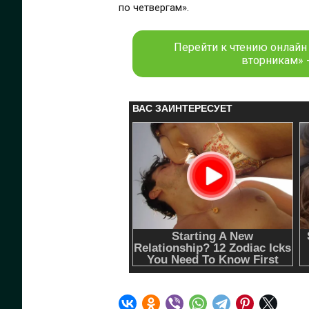
по четвергам».
Перейти к чтению онлайн
вторникам» 