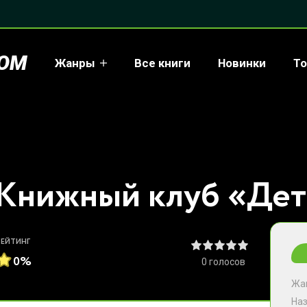
COM
Жанры
Все книги
Новинки
То
РЕЙТИНГ
0%
0
голосов
Жа
На