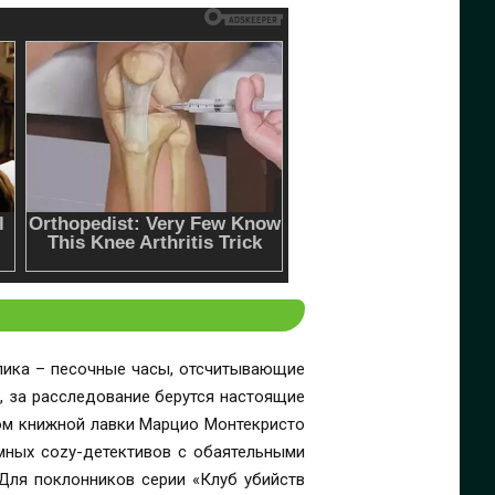
лика – песочные часы, отсчитывающие
, за расследование берутся настоящие
ном книжной лавки Марцио Монтекристо
мных cozy-детективов с обаятельными
.Для поклонников серии «Клуб убийств