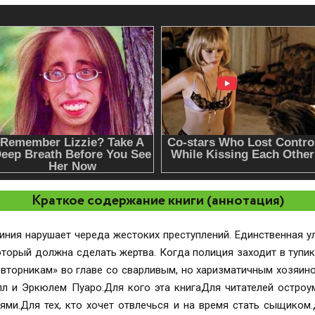
Краткое содержание книги (аннотация)
ния нарушает череда жестоких преступлений. Единственная у
оторый должна сделать жертва. Когда полиция заходит в тупик
вторникам» во главе со сварливым, но харизматичным хозяи
л и Эркюлем Пуаро.Для кого эта книгаДля читателей остроу
ми.Для тех, кто хочет отвлечься и на время стать сыщиком