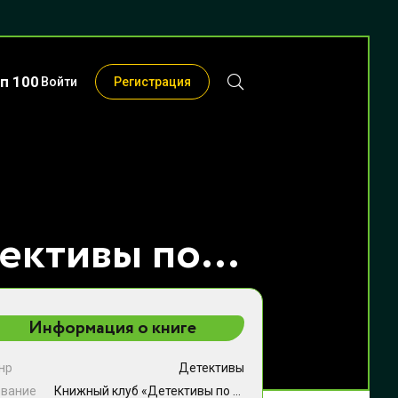
п 100
Войти
Регистрация
Книжный клуб «Детективы по вторникам» - Пьерджорджо Пулижи
Информация о книге
нр
Детективы
звание
Книжный клуб «Детективы по вторникам»