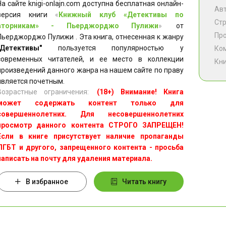
На сайте knigi-onlajn.com доступна бесплатная онлайн-
Ав
версия книги
«
Книжный клуб «Детективы по
Ст
вторникам» - Пьерджорджо Пулижи
»
от
Пр
Пьерджорджо Пулижи . Эта книга, отнесенная к жанру
"Детективы"
пользуется популярностью у
Ко
современных читателей, и ее место в коллекции
Кни
произведений данного жанра на нашем сайте по праву
является почетным.
Возрастные ограничения:
(18+) Внимание! Книга
может содержать контент только для
совершеннолетних. Для несовершеннолетних
просмотр данного контента СТРОГО ЗАПРЕЩЕН!
Если в книге присутствует наличие пропаганды
ЛГБТ и другого, запрещенного контента - просьба
написать на почту для удаления материала.
В избранное
Читать книгу