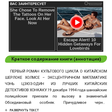
Краткое содержание книги (аннотация)
ПЕРВЫЙ РОМАН КУЛЬТОВОГО ЦИКЛА О КИТАЙСКОМ
ШЕРЛОКЕ ХОЛМСЕ – ЭКСЦЕНТРИЧНОМ МАТЕМАТИКЕ
ЧЭНЬ ЦЗЮЭ.ОДИН ИЗ ЛУЧШИХ КИТАЙСКИХ
ДЕТЕКТИВОВ ХОНКАКУ.19 декабря 1994 года шанхайские
полицейские приехали по вызову в знаменитый
Обсидиановый особняк. Причудливое черное
сооружение, которое бизнесмен Гу Юнхуэй купил, чтобы
РАЗВЕРНУТЬ ТЕКСТ