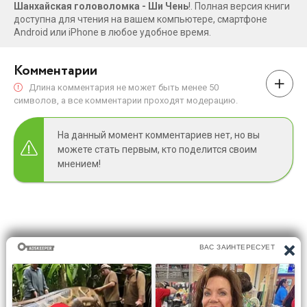
Шанхайская головоломка - Ши Чень
!. Полная версия книги
странной волшебной сказке, которую Гу Юнхуэй написал
доступна для чтения на вашем компьютере, смартфоне
перед смертью…Роман переведен с китайского.
Android или iPhone в любое удобное время.
Комментарии
Длина комментария не может быть менее 50
символов, а все комментарии проходят модерацию.
На данный момент комментариев нет, но вы
можете стать первым, кто поделится своим
мнением!