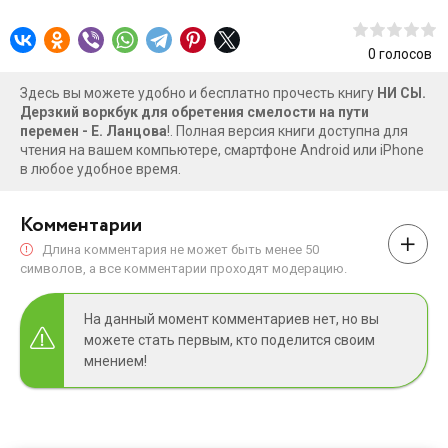
себе.Воркбук вдохновит вас идти по пути желаемых
перемен, поддержит и направит. Отвечая на вопросы и
0
голосов
делая упражнения, будьте честны с самим собой, ведь у
Здесь вы можете удобно и бесплатно прочесть книгу
НИ СЫ.
вас нет задачи демонстрировать кому-то свои ответы
Дерзкий воркбук для обретения смелости на пути
или делиться инсайтами.Это только ваша работа. И ваша
перемен - Е. Ланцова
!. Полная версия книги доступна для
трансформация!
чтения на вашем компьютере, смартфоне Android или iPhone
в любое удобное время.
Комментарии
Длина комментария не может быть менее 50
символов, а все комментарии проходят модерацию.
На данный момент комментариев нет, но вы
можете стать первым, кто поделится своим
мнением!